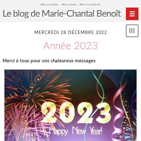
Aller au contenu
Aller au menu
Aller à la recherche
Le blog de Marie-Chantal Benoît
Accueil
MERCREDI 28 DÉCEMBRE 2022
Mon
Archives
le
Année 2023
me
Merci à tous pour vos chaleureux messages